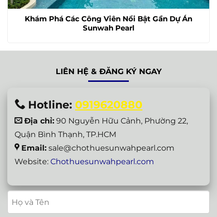
Khám Phá Các Công Viên Nổi Bật Gần Dự Án
Sunwah Pearl
LIÊN HỆ & ĐĂNG KÝ NGAY
Hotline:
0919620880
Địa chỉ:
90 Nguyễn Hữu Cảnh, Phường 22,
Quận Bình Thạnh, TP.HCM
Email:
sale@chothuesunwahpearl.com
Website:
Chothuesunwahpearl.com