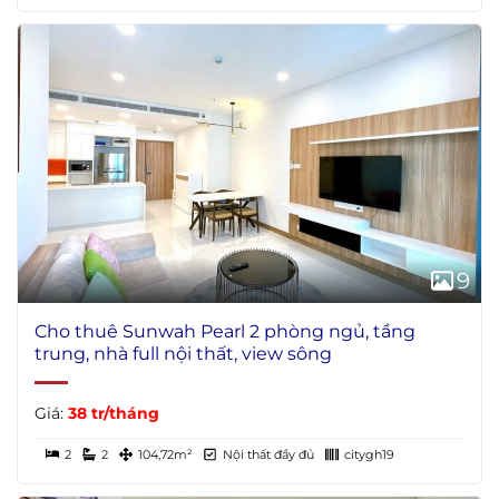
9
Cho thuê Sunwah Pearl 2 phòng ngủ, tầng
trung, nhà full nội thất, view sông
Giá:
38 tr/tháng
2
2
104,72m²
Nội thất đầy đủ
citygh19