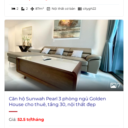
2
2
87m²
Nội thất cơ bản
citygh22
7
Căn hộ Sunwah Pearl 3 phòng ngủ Golden
House cho thuê, tầng 30, nội thất đẹp
Giá:
52.5 tr/tháng