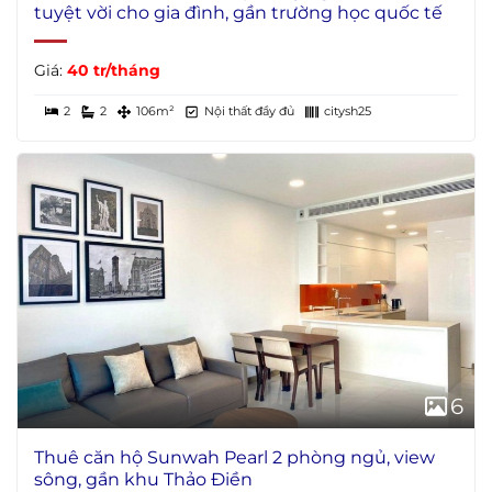
tuyệt vời cho gia đình, gần trường học quốc tế
Giá:
40 tr/tháng
2
2
106m²
Nội thất đầy đủ
citysh25
6
Thuê căn hộ Sunwah Pearl 2 phòng ngủ, view
sông, gần khu Thảo Điền