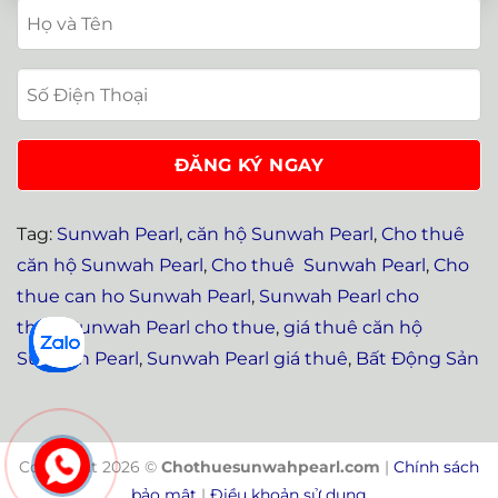
Tag:
Sunwah Pearl
,
căn hộ Sunwah Pearl
,
Cho thuê
căn hộ Sunwah Pearl
,
Cho thuê Sunwah Pearl
,
Cho
thue can ho Sunwah Pearl
,
Sunwah Pearl cho
thuê
,
Sunwah Pearl cho thue
,
giá thuê căn hộ
Sunwah Pearl
,
Sunwah Pearl giá thuê
,
Bất Động Sản
Copyright 2026 ©
Chothuesunwahpearl.com
|
Chính sách
bảo mật
|
Điều khoản sử dụng