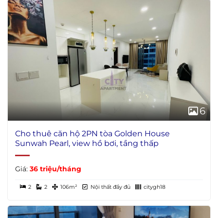
6
Cho thuê căn hộ 2PN tòa Golden House
Sunwah Pearl, view hồ bơi, tầng thấp
Giá:
36 triệu/tháng
2
2
106m²
Nội thất đầy đủ
citygh18