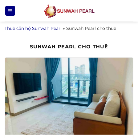
Bỏ
qua
nội
Thuê căn hộ Sunwah Pearl
»
Sunwah Pearl cho thuê
dung
SUNWAH PEARL CHO THUÊ