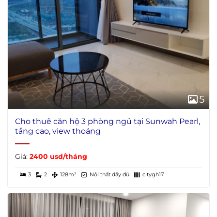
5
Cho thuê căn hộ 3 phòng ngủ tại Sunwah Pearl,
tầng cao, view thoáng
Giá:
2400 usd/tháng
3
2
128m²
Nội thất đầy đủ
citygh17