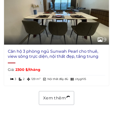
9
Căn hộ 3 phòng ngủ Sunwah Pearl cho thuê,
view sông trực diện, nội thất đẹp, tầng trung
Giá:
2300 $/tháng
3
2
129 m²
Nội thất đầy đủ
citygh15
Xem thêm