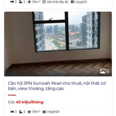
3
2
131m²
Nội thất đầy đủ
citygh21
6
Căn hộ 3PN Sunwah Pearl cho thuê, nội thất cơ
bản, view thoáng, tầng cao
Giá:
45 triệu/tháng
3
2
131m²
citygh20