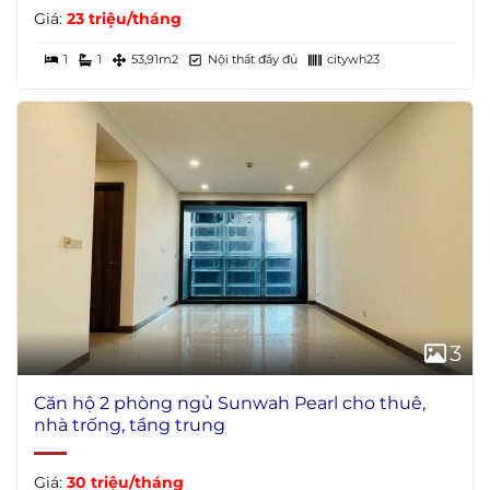
Giá:
23 triệu/tháng
1
1
53,91m2
Nội thất đầy đủ
citywh23
3
Căn hộ 2 phòng ngủ Sunwah Pearl cho thuê,
nhà trống, tầng trung
Giá:
30 triệu/tháng