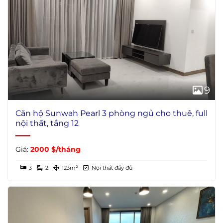
9
Căn hộ Sunwah Pearl 3 phòng ngủ cho thuê, full
nội thất, tầng 12
Giá:
2000 $/tháng
3
2
123m²
Nội thất đầy đủ