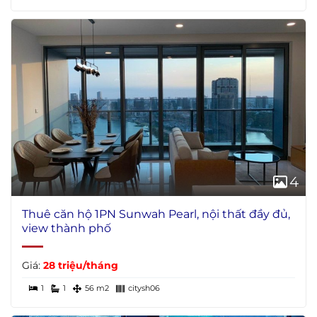
4
Thuê căn hộ 1PN Sunwah Pearl, nội thất đầy đủ,
view thành phố
Giá:
28 triệu/tháng
1
1
56 m2
citysh06