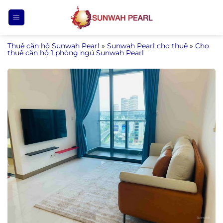
Bỏ
qua
nội
Thuê căn hộ Sunwah Pearl
»
Sunwah Pearl cho thuê
»
Cho
dung
thuê căn hộ 1 phòng ngủ Sunwah Pearl