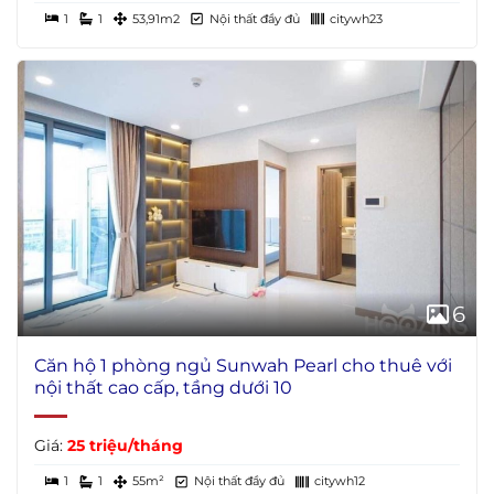
1
1
53,91m2
Nội thất đầy đủ
citywh23
6
Căn hộ 1 phòng ngủ Sunwah Pearl cho thuê với
nội thất cao cấp, tầng dưới 10
Giá:
25 triệu/tháng
1
1
55m²
Nội thất đầy đủ
citywh12