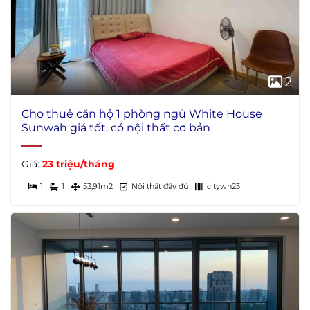
2
Cho thuê căn hộ 1 phòng ngủ White House
Sunwah giá tốt, có nội thất cơ bản
Giá:
23 triệu/tháng
1
1
53,91m2
Nội thất đầy đủ
citywh23