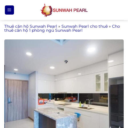
Bỏ
qua
nội
Thuê căn hộ Sunwah Pearl
»
Sunwah Pearl cho thuê
»
Cho
dung
thuê căn hộ 1 phòng ngủ Sunwah Pearl