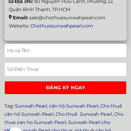
Địa chỉ:
90 Nguyễn Hữu Cảnh, Phường 22,
Quận Bình Thạnh, TP.HCM
Email:
sale@chothuesunwahpearl.com
Website:
Chothuesunwahpearl.com
Tag:
Sunwah Pearl
,
căn hộ Sunwah Pearl
,
Cho thuê
căn hộ Sunwah Pearl
,
Cho thuê Sunwah Pearl
,
Cho
thue can ho Sunwah Pearl
,
Sunwah Pearl cho
thuê
,
Sunwah Pearl cho thue
,
giá thuê căn hộ