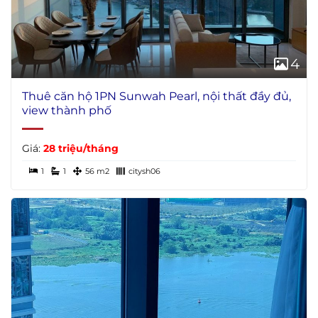
4
Thuê căn hộ 1PN Sunwah Pearl, nội thất đầy đủ,
view thành phố
Giá:
28 triệu/tháng
1
1
56 m2
citysh06