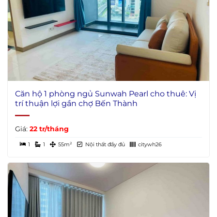
Căn hộ 1 phòng ngủ Sunwah Pearl cho thuê: Vị
trí thuận lợi gần chợ Bến Thành
Giá:
22 tr/tháng
1
1
55m²
Nội thất đầy đủ
citywh26