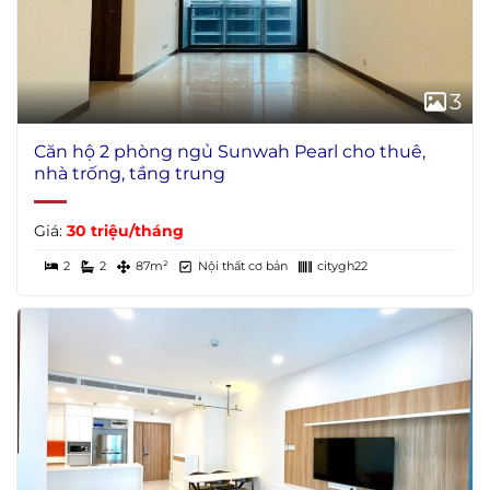
3
Căn hộ 2 phòng ngủ Sunwah Pearl cho thuê,
nhà trống, tầng trung
Giá:
30 triệu/tháng
2
2
87m²
Nội thất cơ bản
citygh22