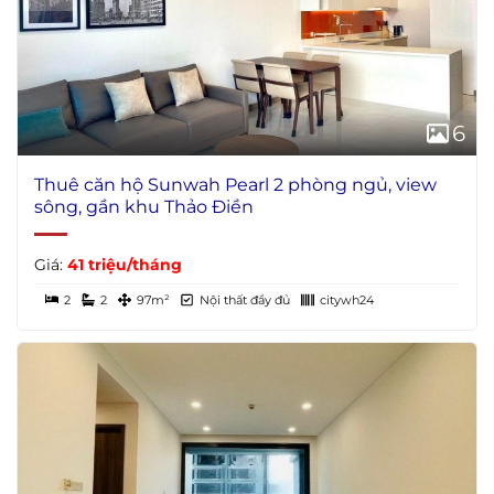
6
Thuê căn hộ Sunwah Pearl 2 phòng ngủ, view
sông, gần khu Thảo Điền
Giá:
41 triệu/tháng
2
2
97m²
Nội thất đầy đủ
citywh24