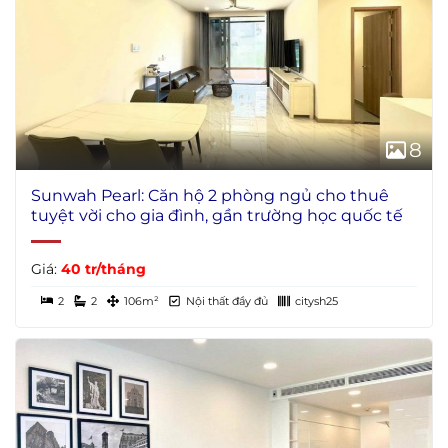
8
Sunwah Pearl: Căn hộ 2 phòng ngủ cho thuê
tuyệt vời cho gia đình, gần trường học quốc tế
Giá:
40 tr/tháng
2
2
106m²
Nội thất đầy đủ
citysh25