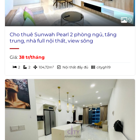
9
Cho thuê Sunwah Pearl 2 phòng ngủ, tầng
trung, nhà full nội thất, view sông
Giá:
38 tr/tháng
2
2
104,72m²
Nội thất đầy đủ
citygh19