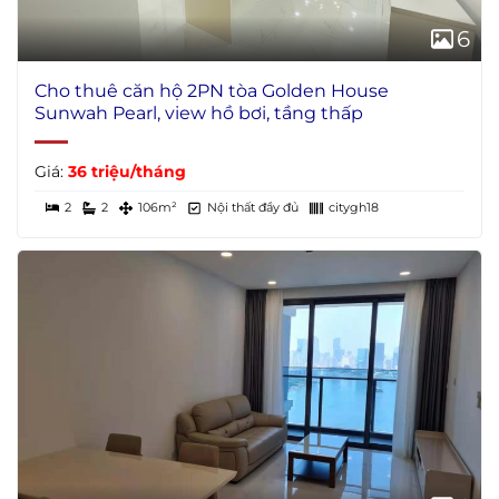
6
Cho thuê căn hộ 2PN tòa Golden House
Sunwah Pearl, view hồ bơi, tầng thấp
Giá:
36 triệu/tháng
2
2
106m²
Nội thất đầy đủ
citygh18