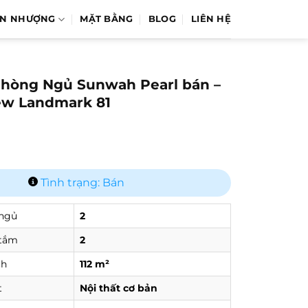
ỂN NHƯỢNG
MẶT BẰNG
BLOG
LIÊN HỆ
Phòng Ngủ Sunwah Pearl bán –
iew Landmark 81
Tình trạng: Bán
ngủ
2
tắm
2
ch
112 m²
t
Nội thất cơ bản