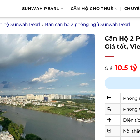
SUNWAH PEARL
CĂN HỘ CHO THUÊ
CHUY
n hộ Sunwah Pearl
»
Bán căn hộ 2 phòng ngủ Sunwah Pearl
Căn Hộ 2 
Giá tốt, V
10.5 tỷ
Giá:
Phòng 
Phòng 
Diện tí
Nội thấ