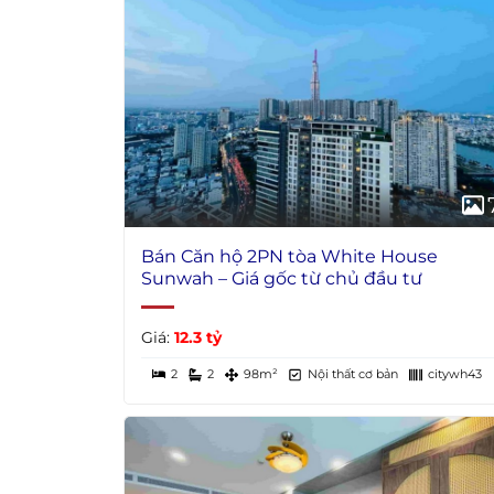
Bán Căn hộ 2PN tòa White House
Sunwah – Giá gốc từ chủ đầu tư
Giá:
12.3 tỷ
2
2
98m²
Nội thất cơ bản
citywh43