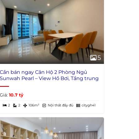
5
Cần bán ngay Căn Hộ 2 Phòng Ngủ
Sunwah Pearl – View Hồ Bơi, Tầng trung
Giá:
10.7 tỷ
2
2
106m²
Nội thất đầy đủ
citygh41