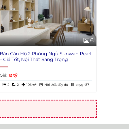
6
Bán Căn Hộ 2 Phòng Ngủ Sunwah Pearl
– Giá Tốt, Nội Thất Sang Trọng
Giá:
12 tỷ
2
2
106m²
Nội thất đầy đủ
citygh37