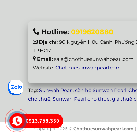
Hotline:
0919620880
Địa chỉ:
90 Nguyễn Hữu Cảnh, Phường 2
TP.HCM
Email:
sale@chothuesunwahpearl.com
Website:
Chothuesunwahpearl.com
Tag:
Sunwah Pearl
,
căn hộ Sunwah Pearl
,
Cho
cho thuê
,
Sunwah Pearl cho thue
,
giá thuê 
0913.756.339
Copyright 2026 ©
Chothuesunwahpearl.com