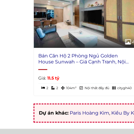
Bán Căn Hộ 2 Phòng Ngủ Golden
House Sunwah – Giá Cạnh Tranh, Nội
Thất Hiện Đại
Giá:
11.5 tỷ
2
2
104m²
Nội thất đầy đủ
citygh40
Dự án khác:
Paris Hoàng Kim
,
Kiều By K