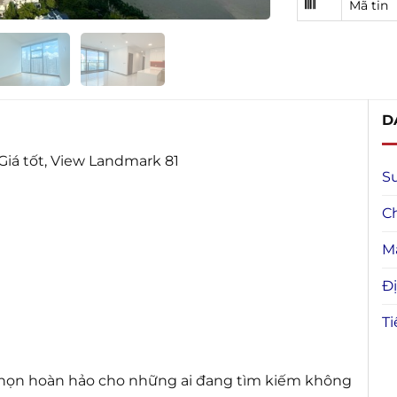
Mã tin
D
Giá tốt, View Landmark 81
S
C
M
Đị
Ti
 chọn hoàn hảo cho những ai đang tìm kiếm không