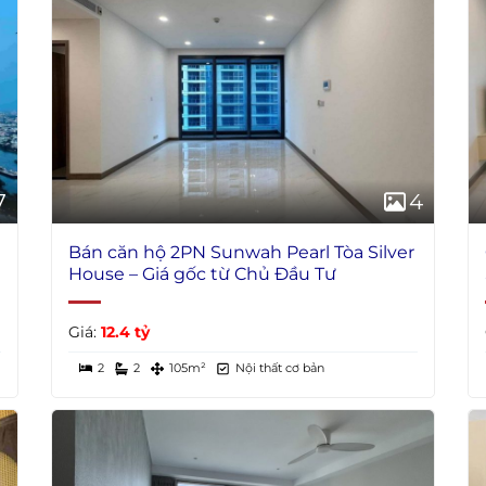
7
4
Bán căn hộ 2PN Sunwah Pearl Tòa Silver
House – Giá gốc từ Chủ Đầu Tư
Giá:
12.4 tỷ
2
2
105m²
Nội thất cơ bản