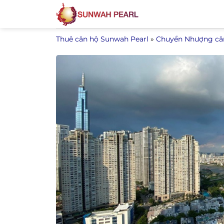
Bỏ
qua
nội
Thuê căn hộ Sunwah Pearl
»
Chuyển Nhượng că
dung