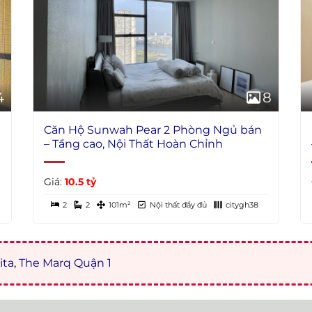
4
8
Căn Hộ Sunwah Pear 2 Phòng Ngủ bán
– Tầng cao, Nội Thất Hoàn Chỉnh
Giá:
10.5 tỷ
2
2
101m²
Nội thất đầy đủ
citygh38
ita
,
The Marq Quận 1