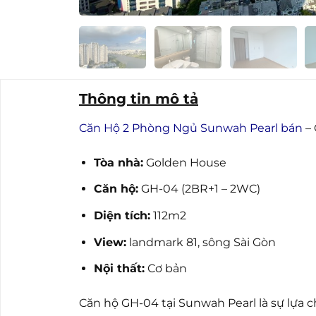
Thông tin mô tả
Căn Hộ 2 Phòng Ngủ Sunwah Pearl bán
– 
Tòa nhà:
Golden House
Căn hộ:
GH-04 (2BR+1 – 2WC)
Diện tích:
112m2
View:
landmark 81, sông Sài Gòn
Nội thất:
Cơ bản
Căn hộ GH-04 tại Sunwah Pearl là sự lựa