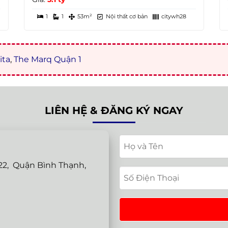
1
1
53m²
Nội thất cơ bản
citywh28
ita
,
The Marq Quận 1
LIÊN HỆ & ĐĂNG KÝ NGAY
2, Quận Bình Thạnh,