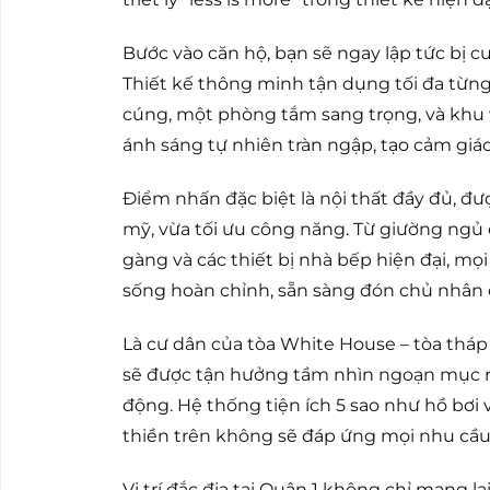
Bước vào căn hộ, bạn sẽ ngay lập tức bị c
Thiết kế thông minh tận dụng tối đa từ
cúng, một phòng tắm sang trọng, và khu 
ánh sáng tự nhiên tràn ngập, tạo cảm giác
Điểm nhấn đặc biệt là nội thất đầy đủ, đ
mỹ, vừa tối ưu công năng. Từ giường ngủ
gàng và các thiết bị nhà bếp hiện đại, mọ
sống hoàn chỉnh, sẵn sàng đón chủ nhân 
Là cư dân của tòa White House – tòa thá
sẽ được tận hưởng tầm nhìn ngoạn mục r
động. Hệ thống tiện ích 5 sao như hồ bơi
thiền trên không sẽ đáp ứng mọi nhu cầu
Vị trí đắc địa tại Quận 1 không chỉ mang 