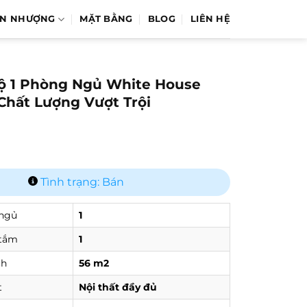
ỂN NHƯỢNG
MẶT BẰNG
BLOG
LIÊN HỆ
ộ 1 Phòng Ngủ White House
Chất Lượng Vượt Trội
Tình trạng: Bán
ngủ
1
tắm
1
ch
56 m2
t
Nội thất đầy đủ