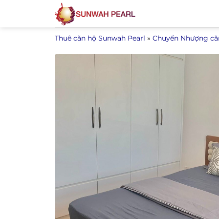
Bỏ
qua
nội
Thuê căn hộ Sunwah Pearl
»
Chuyển Nhượng că
dung