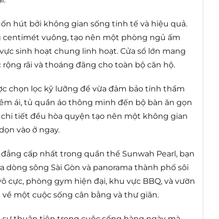
uốn hút bởi không gian sống tinh tế và hiệu quả.
ng centimét vuông, tạo nên một phòng ngủ ấm
vực sinh hoạt chung linh hoạt. Cửa sổ lớn mang
 rộng rãi và thoáng đãng cho toàn bộ căn hộ.
ược chọn lọc kỹ lưỡng để vừa đảm bảo tính thẩm
 êm ái, tủ quần áo thông minh đến bộ bàn ăn gọn
i chi tiết đều hòa quyện tạo nên một không gian
dọn vào ở ngay.
p đẳng cấp nhất trong quần thể Sunwah Pearl, bạn
a dòng sông Sài Gòn và panorama thành phố sôi
 vô cực, phòng gym hiện đại, khu vực BBQ, và vườn
 về một cuộc sống cân bằng và thư giãn.
lại sự thuận tiện trong cuộc sống hàng ngày mà