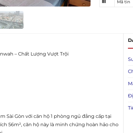
Mã tin
D
wah – Chất Lượng Vượt Trội
S
C
M
Đị
Ti
tim Sài Gòn với căn hộ 1 phòng ngủ đẳng cấp tại
 tích 56m², căn hộ này là minh chứng hoàn hảo cho
i.