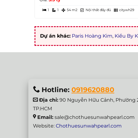
1
1
54 m2
Nội thất đầy đủ
citywh29
Dự án khác:
Paris Hoàng Kim
,
Kiều By K
Hotline:
0919620880
Địa chỉ:
90 Nguyễn Hữu Cảnh, Phường 2
TP.HCM
Email:
sale@chothuesunwahpearl.com
Website:
Chothuesunwahpearl.com