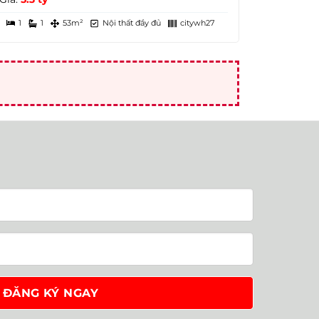
1
1
53m²
Nội thất đầy đủ
citywh27