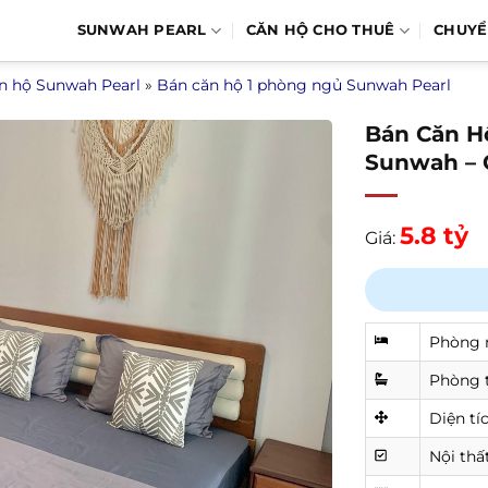
SUNWAH PEARL
CĂN HỘ CHO THUÊ
CHUY
n hộ Sunwah Pearl
»
Bán căn hộ 1 phòng ngủ Sunwah Pearl
Bán Căn H
Sunwah – 
5.8 tỷ
Giá:
Phòng 
Phòng 
Diện tí
Nội thấ