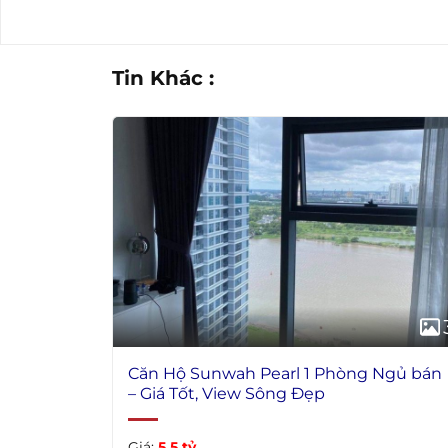
Tin Khác :
Căn Hộ Sunwah Pearl 1 Phòng Ngủ bán
– Giá Tốt, View Sông Đẹp
Giá:
5.5 tỷ